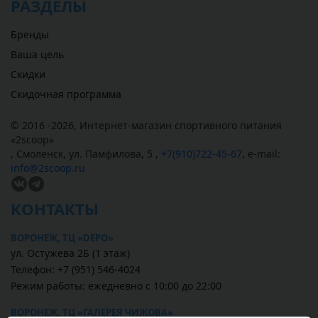
РАЗДЕЛЫ
Бренды
Ваша цель
Скидки
Скидочная программа
© 2016 -2026,
Интернет-магазин спортивного питания
«
2scoop
»
,
Смоленск
,
ул. Памфилова, 5
,
+7(910)722-45-67
,
e-mail:
info@2scoop.ru
КОНТАКТЫ
ВОРОНЕЖ, ТЦ «DEPO»
ул. Остужева 2Б (1 этаж)
Телефон: +7 (951) 546-4024
Режим работы: ежедневно с 10:00 до 22:00
ВОРОНЕЖ, ТЦ «ГАЛЕРЕЯ ЧИЖОВА»