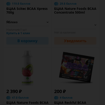
119.8 баллов
29.8 баллов
БЦАА Scitec BCAA Xpress
БЦАА Nature Foods BCAA
700g
Concentrate 500ml
Наличие:
1 шт
Нет в наличии
Купить в 1 клик
В корзину
Уведомить
2 390 ₽
200 ₽
47.8 баллов
4 баллов
БЦАА Nature Foods BCAA
БЦАА Reckful BCAA