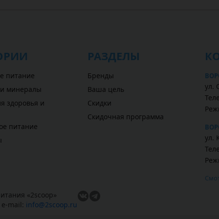
ОРИИ
РАЗДЕЛЫ
К
е питание
Бренды
ВОР
ул. 
 и минералы
Ваша цель
Теле
я здоровья и
Скидки
Реж
Скидочная программа
ое питание
ВОР
ул. 
ы
Теле
Реж
Смот
итания «
2scoop
»
,
e-mail:
info@2scoop.ru