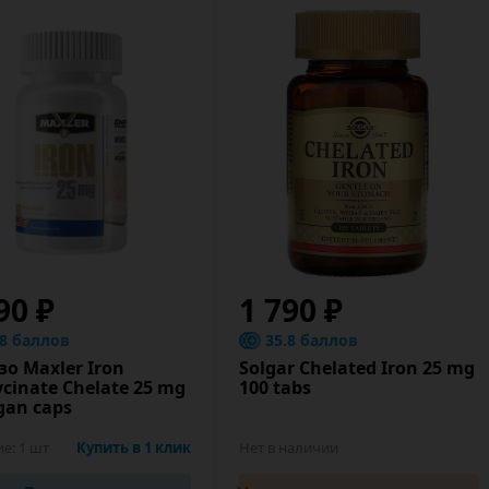
90 ₽
1 790 ₽
.8 баллов
35.8 баллов
о Maxler Iron
Solgar Chelated Iron 25 mg
ycinate Chelate 25 mg
100 tabs
gan caps
ие:
1 шт
Купить в 1 клик
Нет в наличии