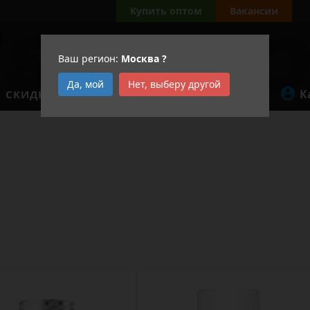
Купить оптом
Вакансии
Ваш регион:
Москва
?
Да, мой
Нет, выберу другой
К
СКИДКИ
АКЦИИ