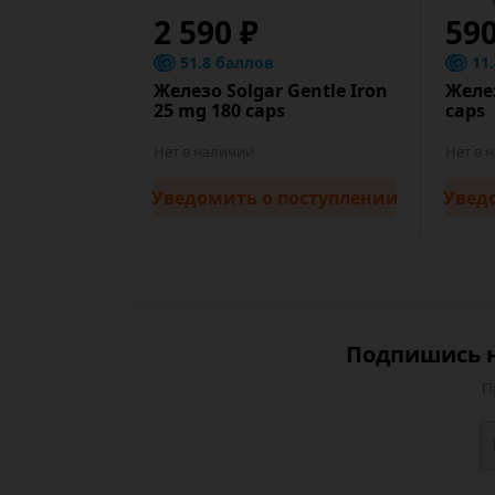
2 590 ₽
59
51.8 баллов
11
Железо Solgar Gentle Iron
Желез
25 mg 180 caps
caps
Нет в наличии
Нет в 
Уведомить
о поступлении
Увед
Подпишись н
П