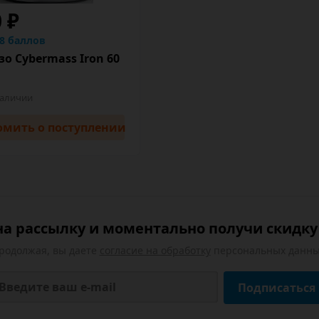
0 ₽
.8 баллов
о Cybermass Iron 60
наличии
омить
о поступлении
а рассылку и моментально получи скидку 
родолжая, вы даете
согласие на обработку
персональных данны
Подписаться