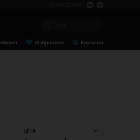
+7 (910) 722-4567
абинет
Избранное
Корзина
ЦЕНА
От
До