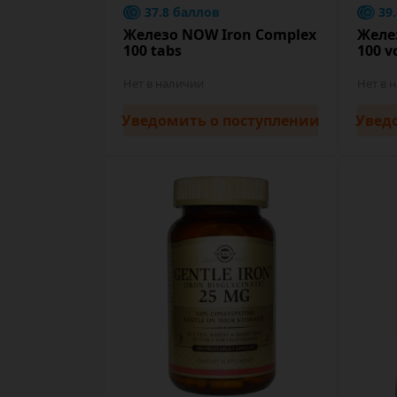
37.8 баллов
39
Железо NOW Iron Complex
Желе
100 tabs
100 v
Нет в наличии
Нет в 
Уведомить
о поступлении
Увед