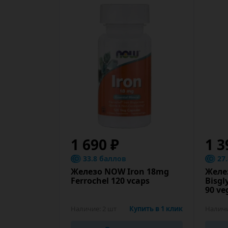
1 690 ₽
1 3
33.8 баллов
27
Железо NOW Iron 18mg
Желез
Ferrochel 120 vcaps
Bisgl
90 ve
Наличие:
2 шт
Купить в 1 клик
Налич