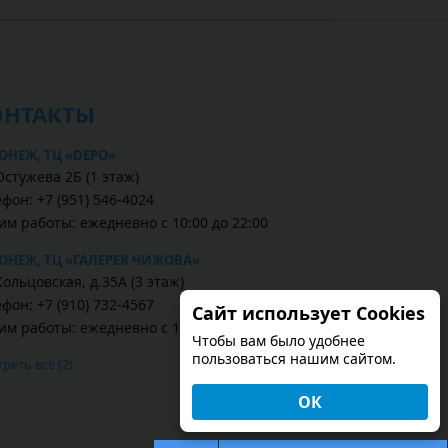
ОНТАКТЫ
ОНЕЖ, ТЦ «DEPO»
Остужева 2Б (1 этаж)
фон: +7 (951) 546-4024
им работы: ежедневно с 10:00 до 22:00
ОНЕЖ, ТЦ «ГАЛЕРЕЯ ЧИЖОВА»
Кольцовская, д.35А (3 этаж)
фон: +7 (910) 732-4567
Сайт использует Cookies
им работы: ежедневно с 10:00 до 22:00
Чтобы вам было удобнее
пользоваться нашим сайтом.
реть всё (2)
ОК