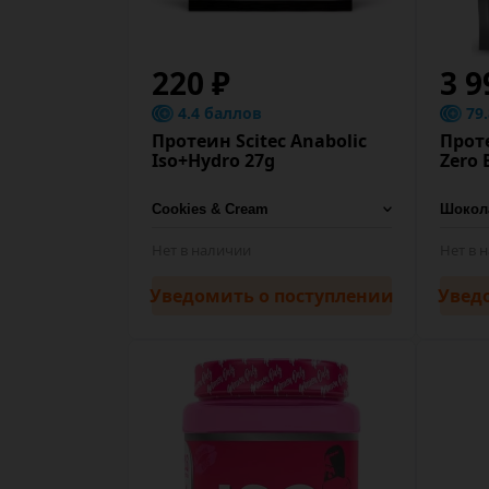
220 ₽
3 9
4.4 баллов
79
Протеин Scitec Anabolic
Проте
Iso+Hydro 27g
Zero 
Нет в наличии
Нет в 
Уведомить
о поступлении
Увед