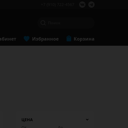
+7 (910) 722-4567
абинет
Избранное
Корзина
ЦЕНА
От
До