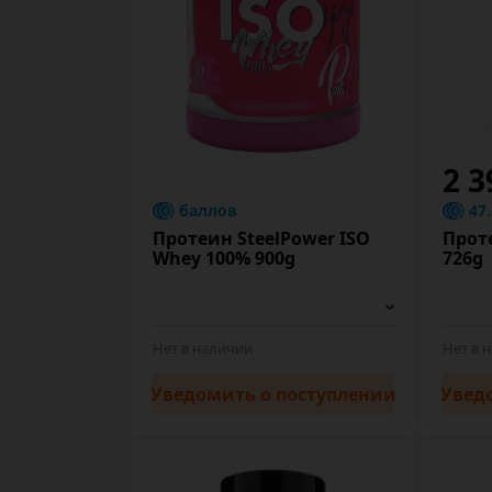
2 3
баллов
47
Протеин SteelPower ISO
Прот
Whey 100% 900g
726g
Нет в наличии
Нет в 
Уведомить
о поступлении
Увед