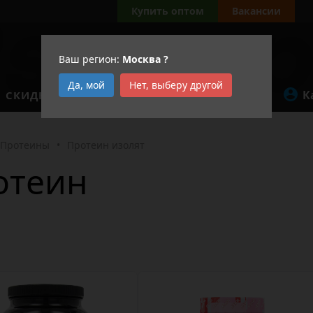
Купить оптом
Вакансии
Ваш регион:
Москва
?
Да, мой
Нет, выберу другой
К
СКИДКИ
АКЦИИ
Протеины
•
Протеин изолят
отеин