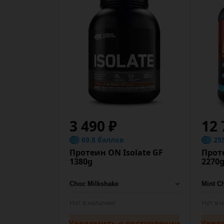
3 490 ₽
12 
69.8 баллов
25
Протеин ON Isolate GF
Прот
1380g
2270
Нет в наличии
Нет в 
Уведомить
о поступлении
Увед