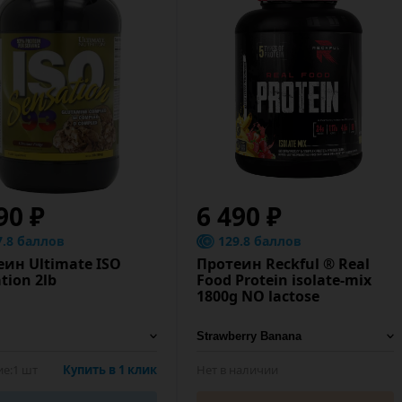
90 ₽
6 490 ₽
7.8 баллов
129.8 баллов
еин Ultimate ISO
Протеин Reckful ® Real
tion 2lb
Food Protein isolate-mix
1800g NO lactose
е:
1 шт
Купить в 1 клик
Нет в наличии