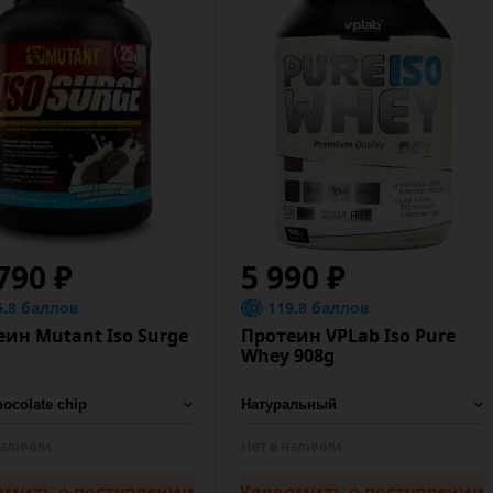
790 ₽
5 990 ₽
5.8 баллов
119.8 баллов
еин Mutant Iso Surge
Протеин VPLab Iso Pure
g
Whey 908g
наличии
Нет в наличии
омить
о поступлении
Уведомить
о поступлении