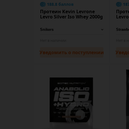
188.8 баллов
18
Протеин Kevin Levrone
Прот
Levro Silver Iso Whey 2000g
Levro
Нет в наличии
Нет в 
Уведомить
о поступлении
Увед