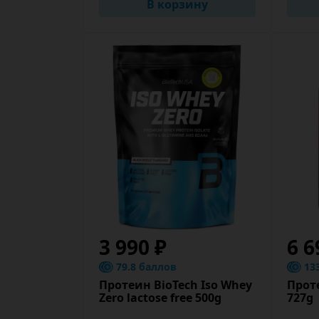
В корзину
3 990 ₽
6 6
79.8 баллов
13
Протеин BioTech Iso Whey
Прот
Zero lactose free 500g
727g