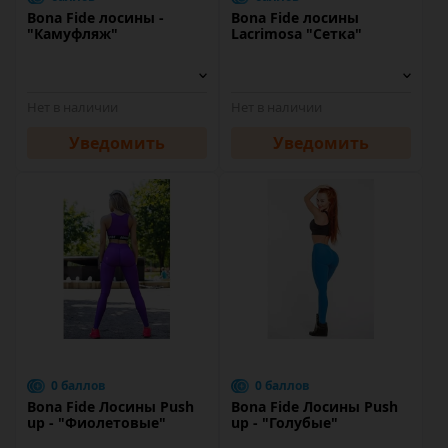
Bona Fide лосины -
Bona Fide лосины
"Камуфляж"
Lacrimosa "Сетка"
Нет в наличии
Нет в наличии
Уведомить
Уведомить
0 баллов
0 баллов
Bona Fide Лосины Push
Bona Fide Лосины Push
up - "Фиолетовые"
up - "Голубые"