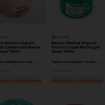
ллов
баллов
a Siberica Organic
Natura Siberica Organic
hen Сливочная Маска
Kitchen Скраб-Маска для
Лица 100ml
Лица 100ml
наличии
Нет в наличии
омить
о поступлении
Уведомить
о поступлении