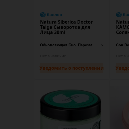
баллов
ба
Natura Siberica Doctor
Natur
Taiga Сыворотка для
KAMC
Лица 30ml
Соля
Нет в наличии
Нет в 
Уведомить
о поступлении
Увед