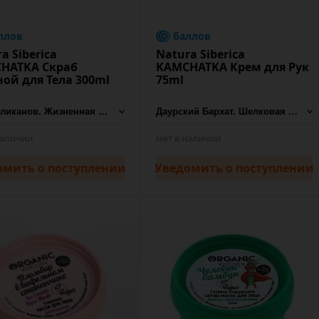
ллов
баллов
a Siberica
Natura Siberica
HATKA Скраб
KAMCHATKA Крем для Рук
ной для Тела 300ml
75ml
наличии
Нет в наличии
омить
о поступлении
Уведомить
о поступлении