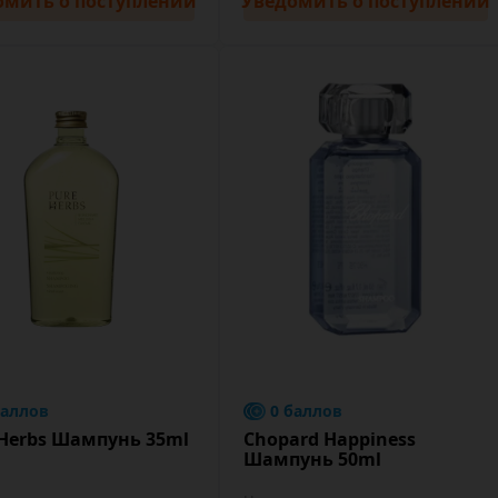
омить
о поступлении
Уведомить
о поступлении
баллов
0 баллов
 Herbs Шампунь 35ml
Chopard Happiness
Шампунь 50ml