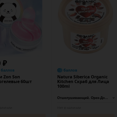
0 ₽
8 баллов
баллов
и Zon Son
Natura Siberica Organic
огелевые 60шт
Kitchen Скраб для Лица
100ml
наличии
Нет в наличии