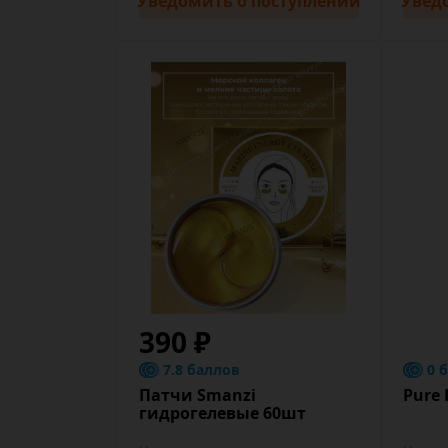
Уведомить
о поступлении
Увед
390 ₽
7.8 баллов
0 
Патчи Smanzi
Pure
гидрогелевые 60шт