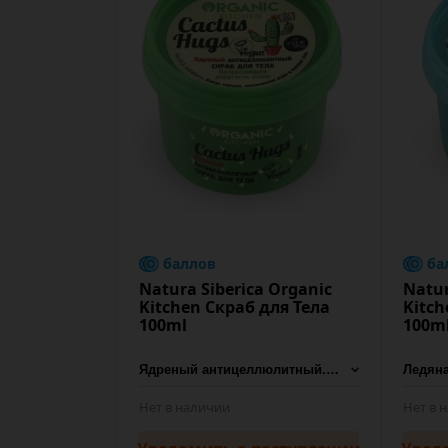
баллов
ба
Natura Siberica Organic
Natur
Kitchen Скраб для Тела
Kitc
100ml
100m
Нет в наличии
Нет в 