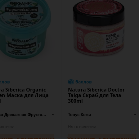
ллов
баллов
a Siberica Organic
Natura Siberica Doctor
hen Маска для Лица
Taiga Скраб для Тела
l
300ml
наличии
Нет в наличии