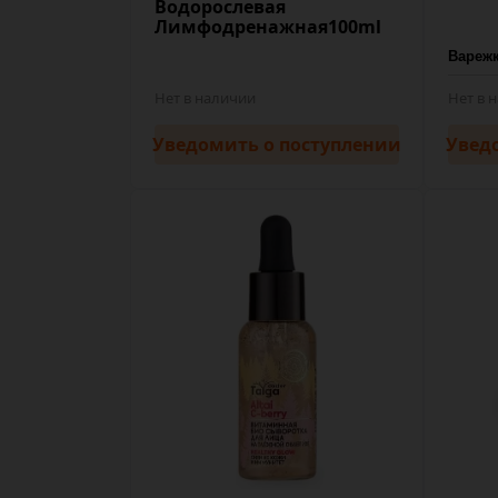
Водорослевая
Лимфодренажная100ml
Нет в наличии
Нет в 
Уведомить
о поступлении
Увед