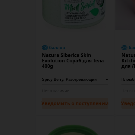
баллов
ба
Natura Siberica Skin
Natur
Evolution Скраб для Тела
Kitc
400g
для 
Нет в наличии
Нет в 
Уведомить
о поступлении
Увед