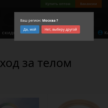
Купить оптом
Вакансии
Ваш регион:
Москва
?
Да, мой
Нет, выберу другой
К
СКИДКИ
АКЦИИ
ход за телом