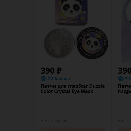
390 ₽
39
7.8 баллов
7.
Патчи для глазStar Duzzle
Патч
Color Crystal Eye Mask
гидр
Нет в наличии
Нет в 