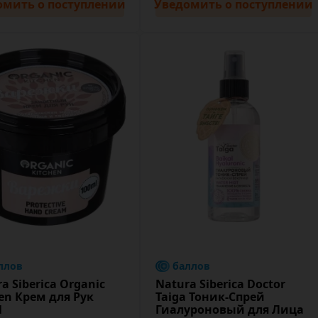
омить
о поступлении
Уведомить
о поступлении
ллов
баллов
a Siberica Organic
Natura Siberica Doctor
en Крем для Рук
Taiga Тоник-Спрей
l
Гиалуроновый для Лица