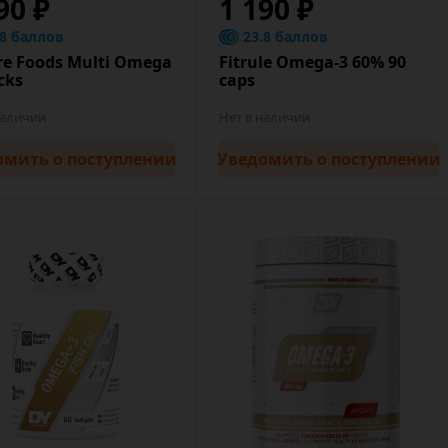
90 ₽
1 190 ₽
.8 баллов
23.8 баллов
re Foods Multi Omega
Fitrule Omega-3 60% 90
cks
caps
наличии
Нет в наличии
омить
о поступлении
Уведомить
о поступлении