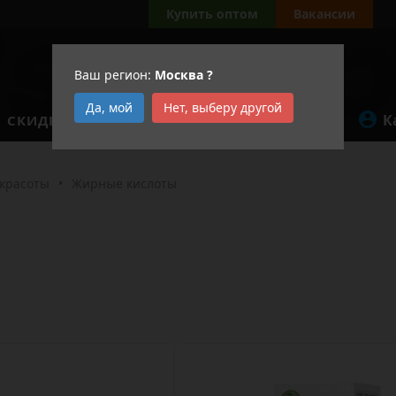
Купить оптом
Вакансии
Ваш регион:
Москва
?
Да, мой
Нет, выберу другой
К
СКИДКИ
АКЦИИ
 красоты
•
Жирные кислоты