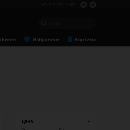
+7 (910) 722-4567
абинет
Избранное
Корзина
ЦЕНА
От
До