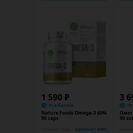
1 590 ₽
3 6
31.8 баллов
73
Nature Foods Omega-3 60%
Омег
90 caps
90 so
Наличие:
10 шт
Купить в 1 клик
Налич