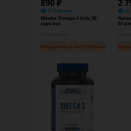
890 ₽
2 7
17.8 баллов
55
Maxler Omega-3 Kids 30
Natu
caps box
30 pa
Нет в наличии
Нет в 
Уведомить
о поступлении
Увед