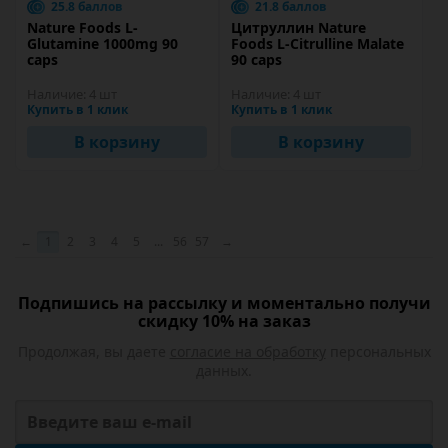
25.8 баллов
21.8 баллов
Nature Foods L-
Цитруллин Nature
Glutamine 1000mg 90
Foods L-Citrulline Malate
caps
90 caps
Наличие:
4 шт
Наличие:
4 шт
Купить в 1 клик
Купить в 1 клик
В корзину
В корзину
←
1
2
3
4
5
...
56
57
→
Подпишись на рассылку и моментально получи
скидку 10% на заказ
Продолжая, вы даете
согласие на обработку
персональных
данных.