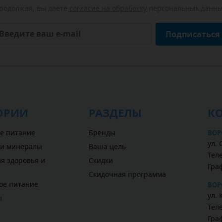
родолжая, вы даете
согласие на обработку
персональных данны
Подписаться
ОРИИ
РАЗДЕЛЫ
К
е питание
Бренды
ВОР
ул. 
 и минералы
Ваша цель
Теле
я здоровья и
Скидки
Гра
Скидочная программа
ое питание
ВОР
ул. 
ы
Теле
Гра