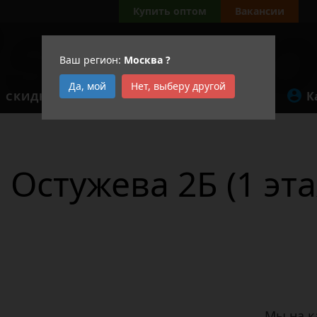
Купить оптом
Вакансии
Ваш регион:
Москва
?
Да, мой
Нет, выберу другой
К
СКИДКИ
АКЦИИ
 Остужева 2Б (1 эта
Мы на к