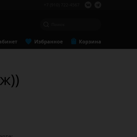
+7 (910) 722-4567
абинет
Избранное
Корзина
ж))
арте: