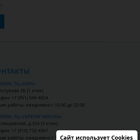
х.
ОНТАКТЫ
ОНЕЖ, ТЦ «DEPO»
Остужева 2Б (1 этаж)
фон: +7 (951) 546-4024
фик работы: ежедневно с 10:00 до 22:00
ОНЕЖ, ТЦ «ГАЛЕРЕЯ ЧИЖОВА»
Кольцовская, д.35А (3 этаж)
фон: +7 (910) 732-4567
Сайт использует Cookies
фик работы: ежедневно с 10:00 до 22:00