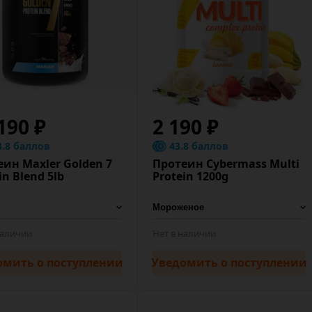
190 ₽
2 190 ₽
3.8 баллов
43.8 баллов
ин Maxler Golden 7
Протеин Cybermass Multi
in Blend 5lb
Protein 1200g
наличии
Нет в наличии
омить
о поступлении
Уведомить
о поступлении