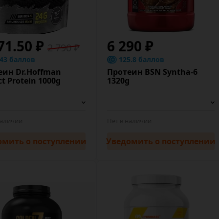
71.50 ₽
6 290 ₽
2 790 ₽
.43 баллов
125.8 баллов
еин Dr.Hoffman
Протеин BSN Syntha-6
ct Protein 1000g
1320g
наличии
Нет в наличии
омить
о поступлении
Уведомить
о поступлении