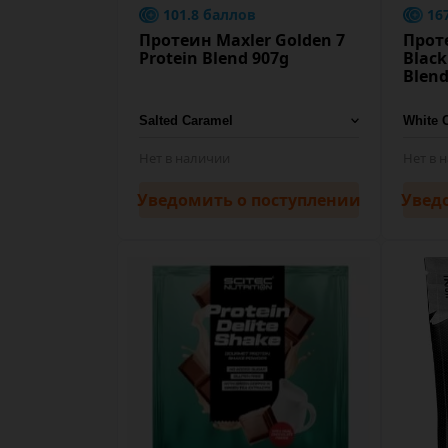
101.8 баллов
16
Протеин Maxler Golden 7
Прот
Protein Blend 907g
Black
Blend
Нет в наличии
Нет в 
Уведомить
о поступлении
Увед