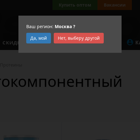
Купить оптом
Вакансии
Ваш регион:
Москва
?
Да, мой
Нет, выберу другой
К
СКИДКИ
АКЦИИ
Протеины
гокомпонентный