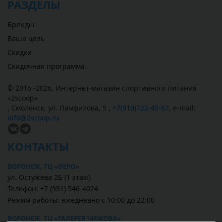
РАЗДЕЛЫ
Бренды
Ваша цель
Скидки
Скидочная программа
© 2016 -2026,
Интернет-магазин спортивного питания
«
2scoop
»
,
Смоленск
,
ул. Памфилова, 5
,
+7(910)722-45-67
,
e-mail:
info@2scoop.ru
КОНТАКТЫ
ВОРОНЕЖ, ТЦ «DEPO»
ул. Остужева 2Б (1 этаж)
Телефон: +7 (951) 546-4024
Режим работы: ежедневно с 10:00 до 22:00
ВОРОНЕЖ, ТЦ «ГАЛЕРЕЯ ЧИЖОВА»