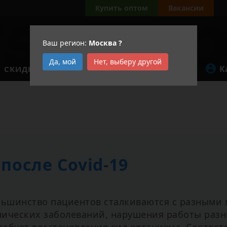
Купить оптом
Вакансии
Ваш регион:
Москва
?
Да, мой
Нет, выберу другой
К
СКИДКИ
АКЦИИ
после Covid-19
льшинство пациентов сталкиваются с разными 
ических заболеваний, нарушения работы разн