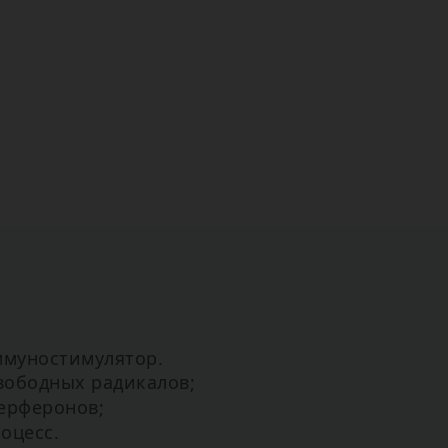
муностимулятор.
вободных радикалов;
ерферонов;
оцесс.