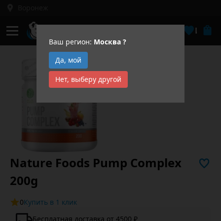
Воронеж
Кабинет
Избра
Ваш регион:
Москва
?
Да, мой
Нет, выберу другой
Nature Foods Pump Complex
200g
0
Купить в 1 клик
Бесплатная доставка от 4500 ₽