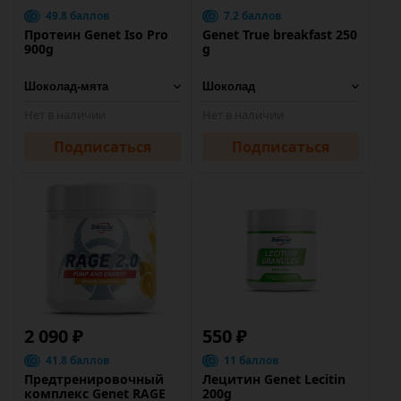
49.8 баллов
7.2 баллов
Протеин Genet Iso Pro
Genet True breakfast 250
900g
g
Нет в наличии
Нет в наличии
Подписаться
Подписаться
2 090 ₽
550 ₽
41.8 баллов
11 баллов
Предтренировочный
Лецитин Genet Lecitin
комплекс Genet RAGE
200g