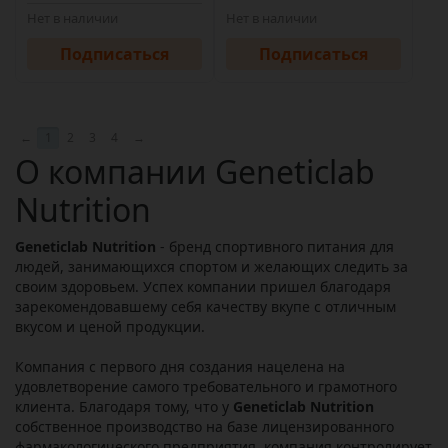
Нет в наличии
Нет в наличии
Подписаться
Подписаться
←
1
2
3
4
→
О компании Geneticlab
Nutrition
Geneticlab Nutrition
- бренд спортивного питания для
людей, занимающихся спортом и желающих следить за
своим здоровьем. Успех компании пришел благодаря
зарекомендовавшему себя качеству вкупе с отличным
вкусом и ценой продукции.
Компания с первого дня создания нацелена на
удовлетворение самого требовательного и грамотного
клиента. Благодаря тому, что у
Geneticlab Nutrition
собственное производство на базе лицензированного
фармакологического предприятия, компания контролирует