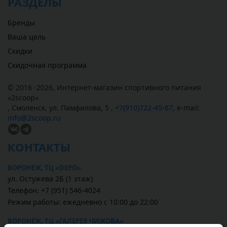
РАЗДЕЛЫ
Бренды
Ваша цель
Скидки
Скидочная программа
© 2016 -2026,
Интернет-магазин спортивного питания
«
2scoop
»
,
Смоленск
,
ул. Памфилова, 5
,
+7(910)722-45-67
,
e-mail:
info@2scoop.ru
КОНТАКТЫ
ВОРОНЕЖ, ТЦ «DEPO»
ул. Остужева 2Б (1 этаж)
Телефон: +7 (951) 546-4024
Режим работы: ежедневно с 10:00 до 22:00
ВОРОНЕЖ, ТЦ «ГАЛЕРЕЯ ЧИЖОВА»