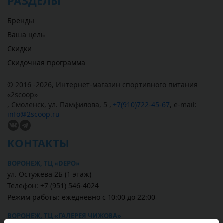
РАЗДЕЛЫ
Бренды
Ваша цель
Скидки
Скидочная программа
© 2016 -2026,
Интернет-магазин спортивного питания
«
2scoop
»
,
Смоленск
,
ул. Памфилова, 5
,
+7(910)722-45-67
,
e-mail:
info@2scoop.ru
КОНТАКТЫ
ВОРОНЕЖ, ТЦ «DEPO»
ул. Остужева 2Б (1 этаж)
Телефон: +7 (951) 546-4024
Режим работы: ежедневно с 10:00 до 22:00
ВОРОНЕЖ, ТЦ «ГАЛЕРЕЯ ЧИЖОВА»