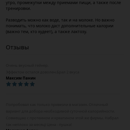
утро, промежутки между приемами пищи, а также после
тренировки.
Разводить можно как воде, так и на молоке. Но важно
понимать, что молоко даст дополнительные калории
(важно тем, кто худеет), а также лактозу.
Очень вкусный гейнер.
Эффектом остался доволен.Брал 2 вкуса
Максим Панин
Попробовал как только привезли в магазин. Отличный
вариант для добора необходимой суточной калорийности.
Совмещаю с протеином и креатином этой же фирмы. Набрал
так неплохо за месяц) Цена - пушка!