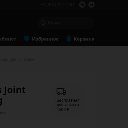
+7 (910) 722-4567
абинет
Избранное
Корзина
оры для суставов
 Joint
g
Бесплатная
доставка от
4500 ₽
ь в 1 клик