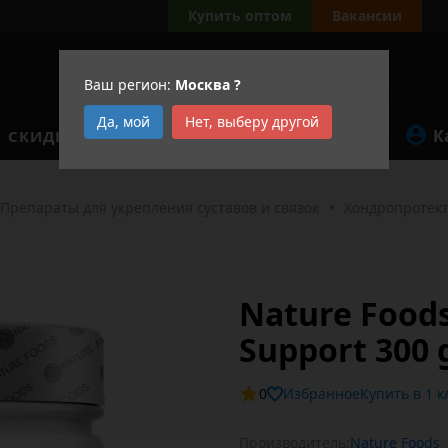
Купить оптом
Вакансии
Ваш регион:
Москва
?
Да, мой
Нет, выберу другой
К
СКИДКИ
АКЦИИ
Препараты для укрепления суставов и связок
•
Хондропротект
Nature Foods
Support 300 
0
Избранное
Купит
Производитель:
Nature Foods