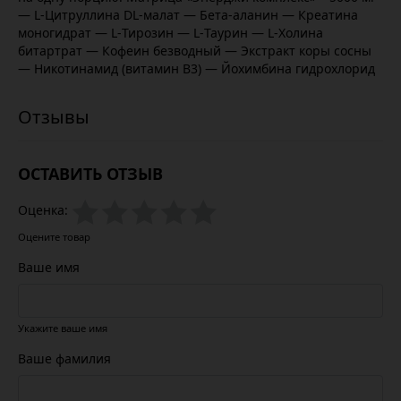
— L-Цитруллина DL-малат — Бета-аланин — Креатина
моногидрат — L-Тирозин — L-Таурин — L-Холина
битартрат — Кофеин безводный — Экстракт коры сосны
— Никотинамид (витамин В3) — Йохимбина гидрохлорид
ОСТАВИТЬ ОТЗЫВ
Оценка:
Оцените товар
Ваше имя
Укажите ваше имя
Ваше фамилия