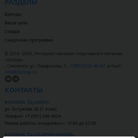
РАЗДЕЛЫ
Бренды
Ваша цель
Скидки
Скидочная программа
© 2016 -2026,
Интернет-магазин спортивного питания
«
2scoop
»
,
Смоленск
,
ул. Памфилова, 5
,
+7(910)722-45-67
,
e-mail:
info@2scoop.ru
КОНТАКТЫ
ВОРОНЕЖ, ТЦ «DEPO»
ул. Остужева 2Б (1 этаж)
Телефон: +7 (951) 546-4024
Режим работы: ежедневно с 10:00 до 22:00
ВОРОНЕЖ, ТЦ «ГАЛЕРЕЯ ЧИЖОВА»