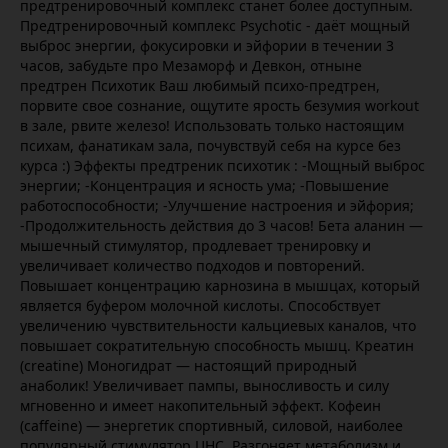
предтренировочный комплекс станет более доступным.
Предтренировочный комплекс Psychotic - даёт мощный
выброс энергии, фокусировки и эйфории в течении 3
часов, забудьте про Мезаморф и Девкон, отныне
предтрен Психотик Ваш любимый психо-предтрен,
порвите свое сознание, ощутите ярость безумия workout
в зале, рвите железо! Использовать только настоящим
психам, фанатикам зала, почувствуй себя на курсе без
курса :) Эффекты предтреник психотик : -Мощный выброс
энергии; -Концентрация и ясность ума; -Повышение
работоспособности; -Улучшение настроения и эйфория;
-Продолжительность действия до 3 часов! Бета аланин —
мышечный стимулятор, продлевает тренировку и
увеличивает количество подходов и повторений.
Повышает концентрацию карнозина в мышцах, который
является буфером молочной кислоты. Способствует
увеличению чувствительности кальциевых каналов, что
повышает сократительную способность мышц. Креатин
(creatine) Моногидрат — настоящий природный
анаболик! Увеличивает пампы, выносливость и силу
мгновенно и имеет накопительный эффект. Кофеин
(caffeine) — энергетик спортивный, силовой, наиболее
популярный стимулятор ЦНС. Разгоняет метаболизм и